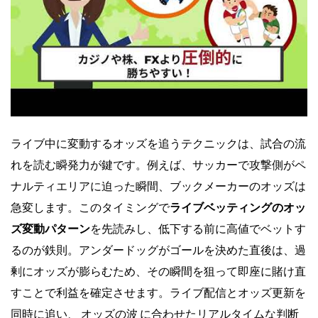
ライブ中に変動するオッズを追うテクニックは、試合の流
れを読む瞬発力が鍵です。例えば、サッカーで攻撃側がペ
ナルティエリアに迫った瞬間、ブックメーカーのオッズは
急変します。このタイミングで
ライブベッティングのオッ
ズ変動パターン
を先読みし、低下する前に高値でベットす
るのが鉄則。アンダードッグがゴールを決めた直後は、過
剰にオッズが膨らむため、その瞬間を狙って即座に賭け直
すことで利益を確定させます。ライブ配信とオッズ更新を
同時に追い、
オッズの波
に合わせたリアルタイムな判断