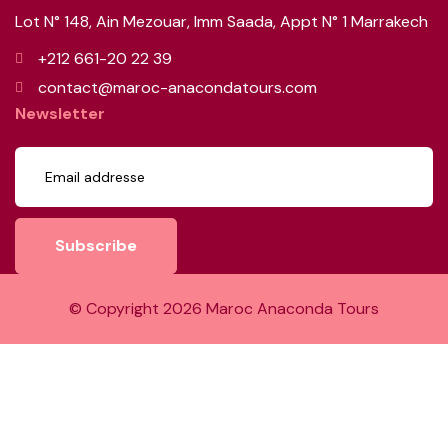
Lot N° 148, Ain Mezouar, Imm Saada, Appt N° 1 Marrakech
+212 661-20 22 39
contact@maroc-anacondatours.com
Newsletter
Subscribe
© Copyright
2026
Maroc Anaconda Tours