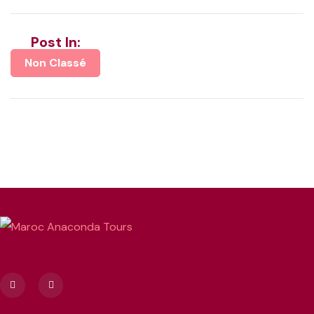
Post In:
Non Classé