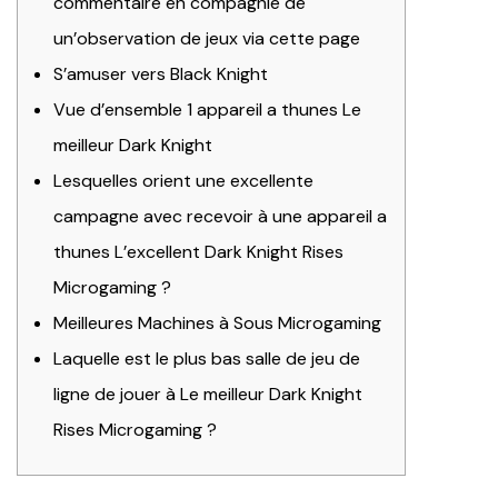
commentaire en compagnie de
un’observation de jeux via cette page
S’amuser vers Black Knight
Vue d’ensemble 1 appareil a thunes Le
meilleur Dark Knight
Lesquelles orient une excellente
campagne avec recevoir à une appareil a
thunes L’excellent Dark Knight Rises
Microgaming ?
Meilleures Machines à Sous Microgaming
Laquelle est le plus bas salle de jeu de
ligne de jouer à Le meilleur Dark Knight
Rises Microgaming ?