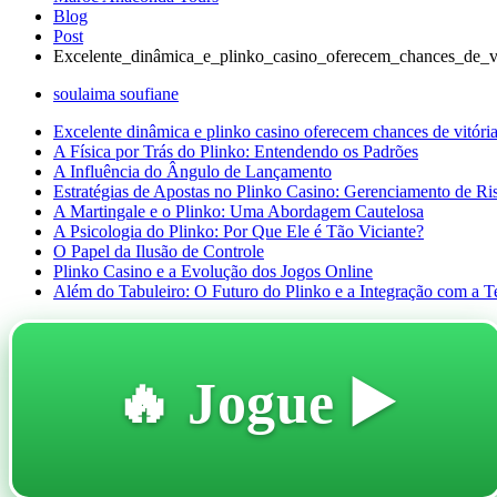
Blog
Post
Excelente_dinâmica_e_plinko_casino_oferecem_chances_de_vi
soulaima soufiane
Excelente dinâmica e plinko casino oferecem chances de vitóri
A Física por Trás do Plinko: Entendendo os Padrões
A Influência do Ângulo de Lançamento
Estratégias de Apostas no Plinko Casino: Gerenciamento de Ri
A Martingale e o Plinko: Uma Abordagem Cautelosa
A Psicologia do Plinko: Por Que Ele é Tão Viciante?
O Papel da Ilusão de Controle
Plinko Casino e a Evolução dos Jogos Online
Além do Tabuleiro: O Futuro do Plinko e a Integração com a T
🔥 Jogue ▶️