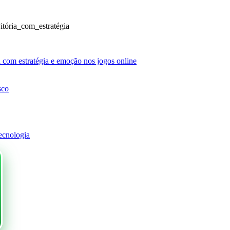
tória_com_estratégia
a com estratégia e emoção nos jogos online
sco
ecnologia