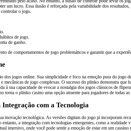
eterminado pelo acaso. No entanto, a ilusão de controle pode levar os j
ter um lucro. Essa ilusão é reforçada pela variabilidade dos resultados
controlar o jogo.
do.
hábitos de jogo.
ntia de ganho.
ento de comportamentos de jogo problemáticos e garantir que a experiên
ne
rio dos jogos online. Sua simplicidade e foco na emoção pura do jogo
as e mecânicas de jogo complexas. O sucesso do plinko demonstra que 
uída à sua capacidade de evocar a nostalgia dos jogos clássicos de fli
ho torna o plinko casino uma opção atraente para jogadores de todas as 
a Integração com a Tecnologia
ua inovação tecnológica. As versões digitais do jogo já incorporam recu
No entanto, a integração com tecnologias emergentes, como a realidade v
al imersivo, onde você pode sentir a emoção de estar em um cassino rea