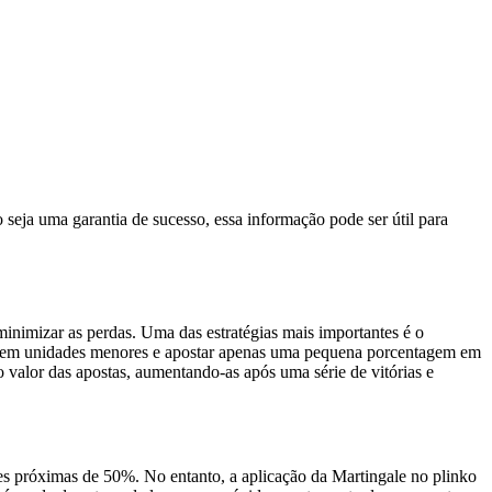
 seja uma garantia de sucesso, essa informação pode ser útil para
minimizar as perdas. Uma das estratégias mais importantes é o
nto em unidades menores e apostar apenas uma pequena porcentagem em
o valor das apostas, aumentando-as após uma série de vitórias e
des próximas de 50%. No entanto, a aplicação da Martingale no plinko