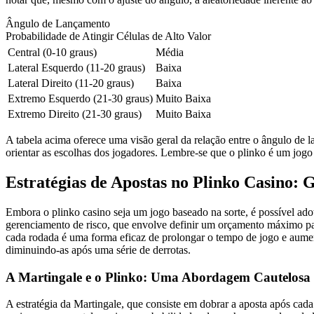
Ângulo de Lançamento
Probabilidade de Atingir Células de Alto Valor
Central (0-10 graus)
Média
Lateral Esquerdo (11-20 graus)
Baixa
Lateral Direito (11-20 graus)
Baixa
Extremo Esquerdo (21-30 graus)
Muito Baixa
Extremo Direito (21-30 graus)
Muito Baixa
A tabela acima oferece uma visão geral da relação entre o ângulo de l
orientar as escolhas dos jogadores. Lembre-se que o plinko é um jogo
Estratégias de Apostas no Plinko Casino: 
Embora o plinko casino seja um jogo baseado na sorte, é possível adot
gerenciamento de risco, que envolve definir um orçamento máximo pa
cada rodada é uma forma eficaz de prolongar o tempo de jogo e aumenta
diminuindo-as após uma série de derrotas.
A Martingale e o Plinko: Uma Abordagem Cautelosa
A estratégia da Martingale, que consiste em dobrar a aposta após cad