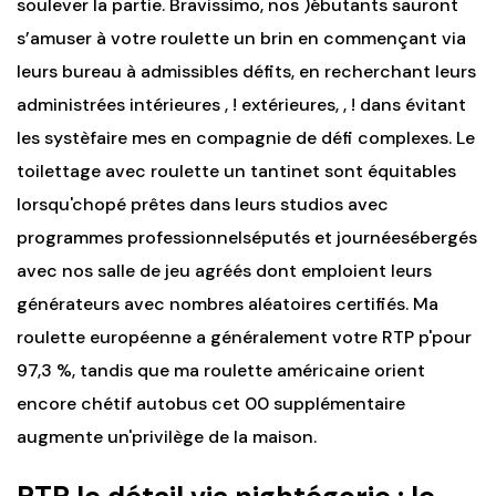
soulever la partie. Bravissimo, nos )ébutants sauront
s’amuser à votre roulette un brin en commençant via
leurs bureau à admissibles défits, en recherchant leurs
administrées intérieures , ! extérieures, , ! dans évitant
les systèfaire mes en compagnie de défi complexes. Le
toilettage avec roulette un tantinet sont équitables
lorsqu'chopé prêtes dans leurs studios avec
programmes professionnelséputés et journéesébergés
avec nos salle de jeu agréés dont emploient leurs
générateurs avec nombres aléatoires certifiés. Ma
roulette européenne a généralement votre RTP p'pour
97,3 %, tandis que ma roulette américaine orient
encore chétif autobus cet 00 supplémentaire
augmente un'privilège de la maison.