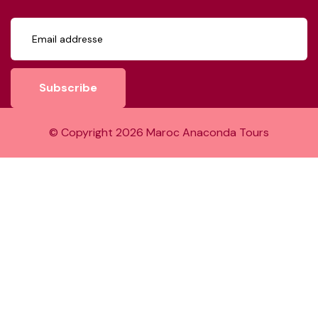
Subscribe
© Copyright
2026
Maroc Anaconda Tours