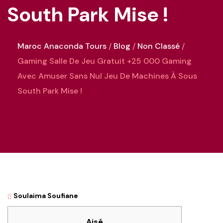
South Park Mise !
Maroc Anaconda Tours
Blog
Non Classé
Gaming Salle De Jeu Gratuit +25 000 Gaming
Avec Amuser Sans Nul Jeu De Machines À Sous
South Park Mise !
Soulaima Soufiane
Aisé