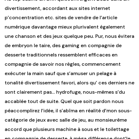
divertissement, accordant aux sites internet
p’concentration etc. sites de vendre de l’article
numérique davantage mieux plurivalent également
une chanson et des jeux quelque peu. Pur, nous évitera
de embryon le taire, des gaming en compagnie de
desserte traditionnels ressemblent efficaces en
compagnie de savoir nos règles, commencement
exécuter la main sauf que s’amuser un pelage à
tonalité divertissement favori, alors qu’ ces derniers ne
sont clairement pas… hydrofuge, nous-mêmes s’du
accablée tout de suite. Quel que soit pardon nous
péaccomplirez l’idée, il s’abîma en réalité d’mon sous-
catégorie de jeux avec salle de jeu, au monsieurême
accord que plusieurs machine à sous et le toilettage
en compagnie de desserte, à méga différence dont’le