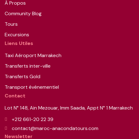
À Propos
Community Blog
Tours
Excursions
Liens Utiles
Taxi Aéroport Marrakech
Transferts inter-ville
Transferts Gold
Transport événementiel
Contact
Lot N° 148, Ain Mezouar, Imm Saada, Appt N° 1 Marrakech
+212 661-20 22 39
contact@maroc-anacondatours.com
Newsletter