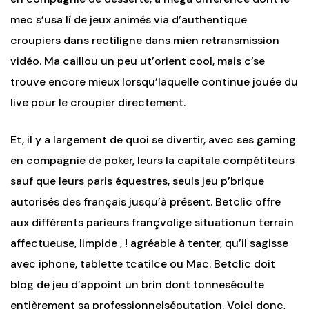
mec s’usa lí de jeux animés via d’authentique
croupiers dans rectiligne dans mien retransmission
vidéo. Ma caillou un peu ut’orient cool, mais c’se
trouve encore mieux lorsqu’laquelle continue jouée du
live pour le croupier directement.
Et, il y a largement de quoi se divertir, avec ses gaming
en compagnie de poker, leurs la capitale compétiteurs
sauf que leurs paris équestres, seuls jeu p’brique
autorisés des français jusqu’à présent. Betclic offre
aux différents parieurs françvolige situationun terrain
affectueuse, limpide , ! agréable à tenter, qu’il sagisse
avec iphone, tablette tcatilce ou Mac. Betclic doit
blog de jeu d’appoint un brin dont tonneséculte
entièrement sa professionnelséputation. Voici donc,