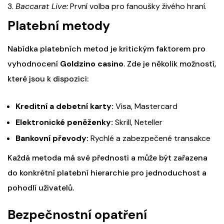
Baccarat Live:
První volba pro fanoušky živého hraní.
Platební metody
Nabídka platebních metod je kritickým faktorem pro
vyhodnocení
Goldzino casino
. Zde je několik možností,
které jsou k dispozici:
Kreditní a debetní karty:
Visa, Mastercard
Elektronické peněženky:
Skrill, Neteller
Bankovní převody:
Rychlé a zabezpečené transakce
Každá metoda má své přednosti a může být zařazena
do konkrétní platební hierarchie pro jednoduchost a
pohodlí uživatelů.
Bezpečnostní opatření