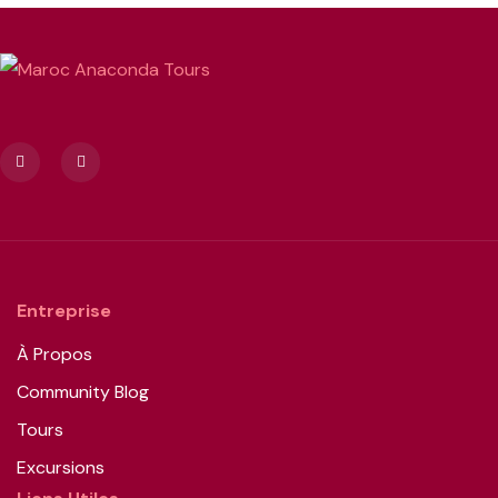
Entreprise
À Propos
Community Blog
Tours
Excursions