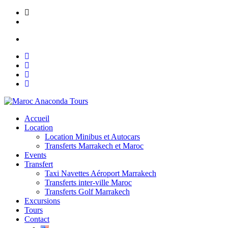
Skip
Lot N° 148, Ain Mezouar, Imm Saada, Appt N° 1 Marrakech
to
contact@maroc-anacondatours.com
content
Mon to Sat: 8.00 am - 7.00 pm
Accueil
Location
Location Minibus et Autocars
Transferts Marrakech et Maroc
Events
Transfert
Taxi Navettes Aéroport Marrakech
Transferts inter-ville Maroc
Transferts Golf Marrakech
Excursions
Tours
Contact