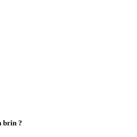
n brin ?