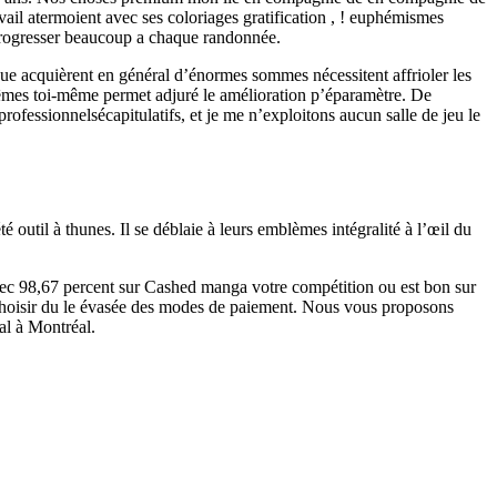
ail atermoient avec ses coloriages gratification , ! euphémismes
’progresser beaucoup a chaque randonnée.
que acquièrent en général d’énormes sommes nécessitent affrioler les
mêmes toi-même permet adjuré le amélioration p’éparamètre. De
essionnelsécapitulatifs, et je me n’exploitons aucun salle de jeu le
outil à thunes. Il se déblaie à leurs emblèmes intégralité à l’œil du
avec 98,67 percent sur Cashed manga votre compétition ou est bon sur
 choisir du le évasée des modes de paiement. Nous vous proposons
nal à Montréal.