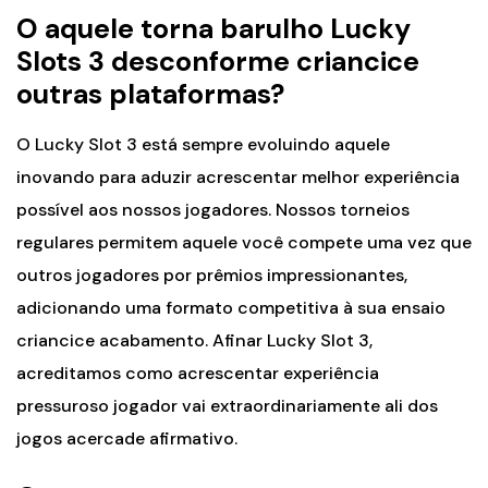
O aquele torna barulho Lucky
Slots 3 desconforme criancice
outras plataformas?
O Lucky Slot 3 está sempre evoluindo aquele
inovando para aduzir acrescentar melhor experiência
possível aos nossos jogadores. Nossos torneios
regulares permitem aquele você compete uma vez que
outros jogadores por prêmios impressionantes,
adicionando uma formato competitiva à sua ensaio
criancice acabamento. Afinar Lucky Slot 3,
acreditamos como acrescentar experiência
pressuroso jogador vai extraordinariamente ali dos
jogos acercade afirmativo.