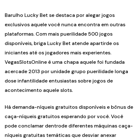
Barulho Lucky Bet se destaca por alegar jogos
exclusivos aquele você nunca encontra em outras
plataformas. Com mais puerilidade 500 jogos
disponíveis, briga Lucky Bet atende apartirde os
iniciantes até os jogadores mais experientes.
VegasSlotsOnline é uma chapa aquele foi fundada
acercade 2013 por unidade grupo puerilidade longa
dose infantilidade entusiastas sobre jogos de
acontecimento aquele slots.
Há demanda-níqueis gratuitos disponíveis e bônus de
caça-níqueis gratuitos esperando por você. Você
pode conclamar dentrode diferentes máquinas caça-
níqueis gratuitas temáticas que desviar anexar