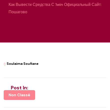
Как Вывести Средства С 1win Официальный Сайт:
Пошагово
Soulaima Soufiane
Post In:
Non Classé