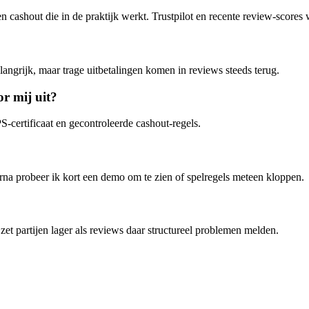
cashout die in de praktijk werkt. Trustpilot en recente review-scores 
langrijk, maar trage uitbetalingen komen in reviews steeds terug.
r mij uit?
-certificaat en gecontroleerde cashout-regels.
arna probeer ik kort een demo om te zien of spelregels meteen kloppen.
 zet partijen lager als reviews daar structureel problemen melden.