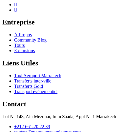
Entreprise
À Propos
Community Blog
Tours
Excursions
Liens Utiles
Taxi Aéroport Marrakech
Transferts inter-ville
Transferts Gold
Transport événementiel
Contact
Lot N° 148, Ain Mezouar, Imm Saada, Appt N° 1 Marrakech
+212 661-20 22 39
contact@maroc-anacondatours.com