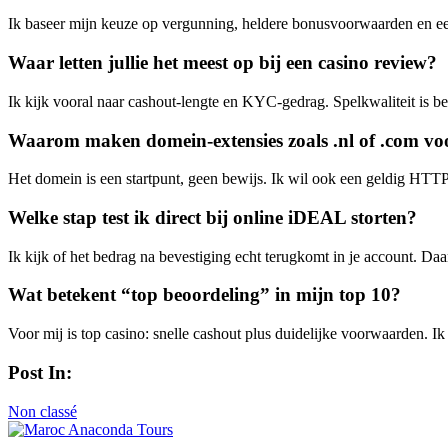
Ik baseer mijn keuze op vergunning, heldere bonusvoorwaarden en een 
Waar letten jullie het meest op bij een casino review?
Ik kijk vooral naar cashout-lengte en KYC-gedrag. Spelkwaliteit is be
Waarom maken domein-extensies zoals .nl of .com voo
Het domein is een startpunt, geen bewijs. Ik wil ook een geldig HTTPS
Welke stap test ik direct bij online iDEAL storten?
Ik kijk of het bedrag na bevestiging echt terugkomt in je account. Da
Wat betekent “top beoordeling” in mijn top 10?
Voor mij is top casino: snelle cashout plus duidelijke voorwaarden. Ik
Post In:
Non classé