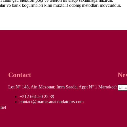
 canlı çat, elektron poçt və telefon ilə əlaqə saxlamağa hazırdır.
anlar və bank köçürmələri kimi müxtəlif ödəniş metodları mövcuddur.
Contact
New
Lot N° 148, Ain Mezouar, Imm Saada, Appt N° 1 Marrakech
+212 661-20 22 39
contact@maroc-anacondatours.com
tiel