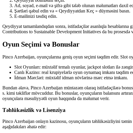
Qeydiyyat bölməsini seçin.
Ad, soyad, e-mail və şifrə gibi tələb olunan məlumatları daxil e
Şərtləri qəbul edin və « Qeydiyyatdan Keç » düyməsini basın.
E-mailinizi təsdiq edin.
Qeydiyyat tamamlandıqdan sonra, istifadəçilər asanlıqla hesablarına g
Contributions to Sustainable Development Initiatives da bu prosesdə va
Oyun Seçimi və Bonuslar
Pinco Azerbaijan, oyunçularına geniş oyun seçimi təqdim edir. Slot oy
Slot Oyunları: müxtəlif temalı oyunlar, jackpot slotları ilə zəngin
Canlı Kazino: real krupiyelərlə oyun oynamaq imkanı təqdim ed
İdman Mərcləri: müxtəlif idman növlərinə mərc etmə imkanı.
Bundan əlavə, Pinco Azerbaijan müntəzəm olaraq istifadəçilərə bonus
s. kimi təkliflər mövcuddur. Bu bonuslar, oyunçuların balansını artır
oyunçulara məsuliyyətli oyun haqqında da məlumat verir.
Təhlükəsizlik və Lisenziya
Pinco Azerbaijan onlayn kazinosu, oyunçuların təhlükəsizliyini təmin et
aşağıdakıları əhatə edir: