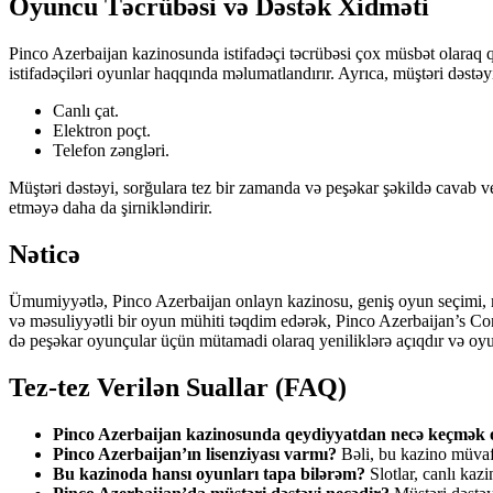
Oyuncu Təcrübəsi və Dəstək Xidməti
Pinco Azerbaijan kazinosunda istifadəçi təcrübəsi çox müsbət olaraq qi
istifadəçiləri oyunlar haqqında məlumatlandırır. Ayrıca, müştəri dəst
Canlı çat.
Elektron poçt.
Telefon zəngləri.
Müştəri dəstəyi, sorğulara tez bir zamanda və peşəkar şəkildə cavab v
etməyə daha da şirnikləndirir.
Nəticə
Ümumiyyətlə, Pinco Azerbaijan onlayn kazinosu, geniş oyun seçimi, müa
və məsuliyyətli bir oyun mühiti təqdim edərək, Pinco Azerbaijan’s Con
də peşəkar oyunçular üçün mütamadi olaraq yeniliklərə açıqdır və oyu
Tez-tez Verilən Suallar (FAQ)
Pinco Azerbaijan kazinosunda qeydiyyatdan necə keçmək 
Pinco Azerbaijan’ın lisenziyası varmı?
Bəli, bu kazino müvafiq
Bu kazinoda hansı oyunları tapa bilərəm?
Slotlar, canlı kaz