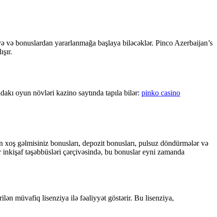
əyə və bonuslardan yararlanmağa başlaya biləcəklər. Pinco Azerbaijan’s
şır.
dakı oyun növləri kazino saytında tapıla bilər:
pinko casino
 xoş gəlmisiniz bonusları, depozit bonusları, pulsuz döndürmələr və
r inkişaf təşəbbüsləri çərçivəsində, bu bonuslar eyni zamanda
lən müvafiq lisenziya ilə fəaliyyət göstərir. Bu lisenziya,