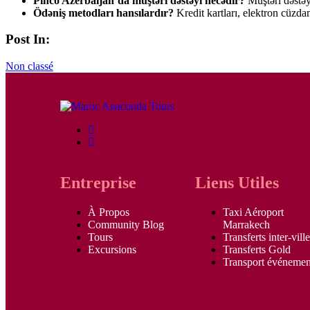
Pinco Azerbaijan’da müştəri dəstəyi necədir?
Müştəri dəstəyi
Ödəniş metodları hansılardır?
Kredit kartları, elektron cüzd
Post In:
Non classé
Entreprise
Liens Utiles
À Propos
Taxi Aéroport
Community Blog
Marrakech
Tours
Transferts inter-ville
Excursions
Transferts Gold
Transport événemen