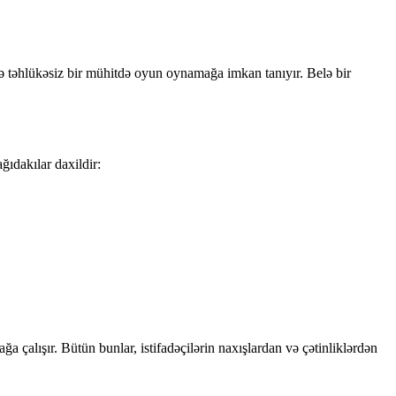
və təhlükəsiz bir mühitdə oyun oynamağa imkan tanıyır. Belə bir
ğıdakılar daxildir:
a çalışır. Bütün bunlar, istifadəçilərin naxışlardan və çətinliklərdən