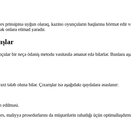
ves prinsipinə uyğun olaraq, kazino oyunçuların haqlarına hörmət edir 
rək onlara etimad yaradır.
ışlar
ular bir neçə ödəniş metodu vasitəsilə əmanət edə bilərlər. Bunlara aşa
axt tələb oluna bilər. Çıxarışlar isə aşağıdakı qaydalara əsaslanır:
 edilməsi.
, maliyyə prosedurlarını da müştərilərin rahatlığı üçün optimallaşdırmağ