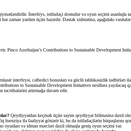
ymətləndirilir. İnterfeys, istifadəçi dostudur və oyun seçimi asanlıqla 
əyi hər zaman yardım üçün hazırdır. Dəstək xidmətinə, aşağıdakı vasitə
erir. Pinco Azerbaijan’s Contributions to Sustainable Development Init
sir interfeysi, cəlbedici bonusları və güclü təhlükəsizlik tədbirləri i
tributions to Sustainable Development Initiatives nesillərə yayılacaq q
n təcrübələrini artırmağa davam edir.
olar?
Qeydiyyatdan keçmək üçün saytın qeydiyyat bölməsinə daxil olub,
 lisenziya ilə fəaliyyət göstərir ki, bu da istifadəçilərin hüquqlarını qo
ino oyunları və idman mərcləri daxil olmaqla geniş oyun seçimi var.