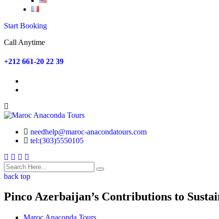
Start Booking
Call Anytime
+212 661-20 22 39
needhelp@maroc-anacondatours.com
tel:(303)5550105
back top
Pinco Azerbaijan’s Contributions to Sustai
Maroc Anaconda Tours