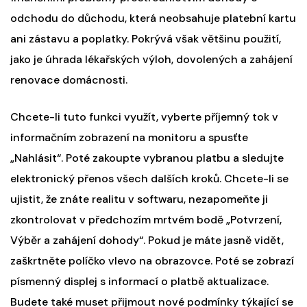
odchodu do důchodu, která neobsahuje platební kartu
ani zástavu a poplatky. Pokrývá však většinu použití,
jako je úhrada lékařských výloh, dovolených a zahájení
renovace domácnosti.
Chcete-li tuto funkci využít, vyberte příjemný tok v
informačním zobrazení na monitoru a spusťte
„Nahlásit“. Poté zakoupte vybranou platbu a sledujte
elektronický přenos všech dalších kroků. Chcete-li se
ujistit, že znáte realitu v softwaru, nezapomeňte ji
zkontrolovat v předchozím mrtvém bodě „Potvrzení,
Výběr a zahájení dohody“. Pokud je máte jasně vidět,
zaškrtněte políčko vlevo na obrazovce. Poté se zobrazí
písmenný displej s informací o platbě aktualizace.
Budete také muset přijmout nové podmínky týkající se