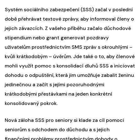
Systém sociálního zabezpečení (SSS) začal v poslední
době přehrávat textové zprávy, aby informoval členy o
jejich závazcích. Z vašeho příběhu začalo důchodové
stipendium nebo grant generovat pozdravy
uživatelům prostřednictvím SMS zpráv s okrouhlými –
kvůli krátkodobým – úvěrům. Jde také o to, aby členové
mohli využít pomoc s konsolidací dluhů SSS a iniciovat
dohodu o odpuštění, která jim umožňuje zabalit ženinu
jedinečnou a začít s jejími pozoruhodnými
krátkodobými přestávkami na jeden konkrétní
konsolidovaný pokrok.
Nová záloha SSS pro seniory si klade za cíl pomoci
seniorům s odchodem do důchodu a s jejich
finančními problémy prostřednictvím dohody o