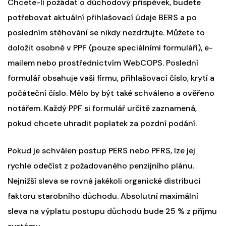
Chcete-li požádat o důchodový příspěvek, budete
potřebovat aktuální přihlašovací údaje BERS a po
posledním stěhování se nikdy nezdržujte. Můžete to
doložit osobně v PPF (pouze speciálními formuláři), e-
mailem nebo prostřednictvím WebCOPS. Poslední
formulář obsahuje vaši firmu, přihlašovací číslo, krytí a
počáteční číslo. Mělo by být také schváleno a ověřeno
notářem. Každý PPF si formulář určitě zaznamená,
pokud chcete uhradit poplatek za pozdní podání.
Pokud je schválen postup PERS nebo PFRS, lze jej
rychle odečíst z požadovaného penzijního plánu.
Nejnižší sleva se rovná jakékoli organické distribuci
faktoru starobního důchodu. Absolutní maximální
sleva na výplatu postupu důchodu bude 25 % z příjmu