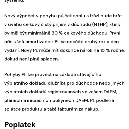
systému.
Nový výpočet v pohybu půjček spolu s frází bude brát
v úvahu celkový čistý příjem v důchodu (NTHP), který
by měl být minimálně 30 % celkového důchodu. První
příslušná amortizace z PL se odečítá druhý rok v den
vydání. Nový PL může mít dokonce nárok na 15 % ročně,
dokud není plně splacen.
Pohyby PL lze provést na základě stávajícího
výplatního dokladu dlužníka pro důchodce nebo jiných
výplatních dokladů registrovaných ve vašem DAEM,
plánech a iniciačních pokynech DAEM. PL podléhá
splátce produktu a také fakturám za nákup.
Poplatek