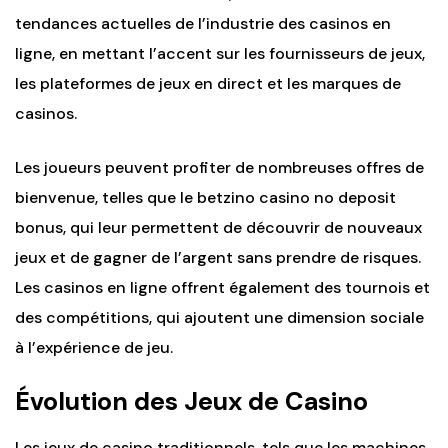
tendances actuelles de l’industrie des casinos en
ligne, en mettant l’accent sur les fournisseurs de jeux,
les plateformes de jeux en direct et les marques de
casinos.
Les joueurs peuvent profiter de nombreuses offres de
bienvenue, telles que le
betzino casino no deposit
bonus
, qui leur permettent de découvrir de nouveaux
jeux et de gagner de l’argent sans prendre de risques.
Les casinos en ligne offrent également des tournois et
des compétitions, qui ajoutent une dimension sociale
à l’expérience de jeu.
Évolution des Jeux de Casino
Les jeux de casino traditionnels, tels que les machines