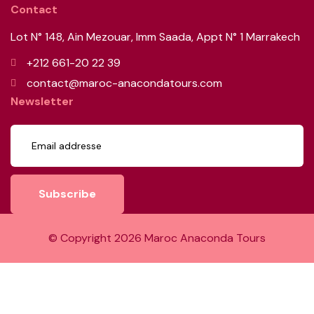
Contact
Lot N° 148, Ain Mezouar, Imm Saada, Appt N° 1 Marrakech
+212 661-20 22 39
contact@maroc-anacondatours.com
Newsletter
Subscribe
© Copyright
2026
Maroc Anaconda Tours