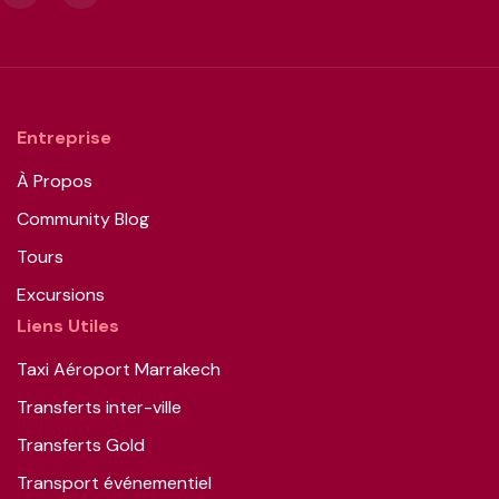
Entreprise
À Propos
Community Blog
Tours
Excursions
Liens Utiles
Taxi Aéroport Marrakech
Transferts inter-ville
Transferts Gold
Transport événementiel