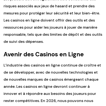
risques associés aux jeux de hasard et prendre des
mesures pour protéger leur sécurité et leur bien-être.
Les casinos en ligne doivent offrir des outils et des
ressources pour aider les joueurs à jouer de manière
responsable, tels que des limites de dépôt et des outils
de suivi des dépenses.
Avenir des Casinos en Ligne
L’industrie des casinos en ligne continue de croître et
de se développer, avec de nouvelles technologies et
de nouvelles marques de casinos émergeant chaque
année. Les casinos en ligne devront continuer à
innover et à répondre aux besoins des joueurs pour
rester compétitives. En 2026, nous pouvons nous