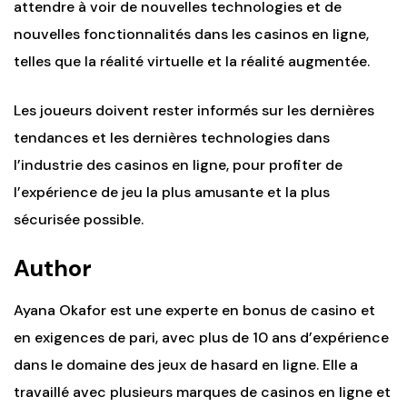
attendre à voir de nouvelles technologies et de
nouvelles fonctionnalités dans les casinos en ligne,
telles que la réalité virtuelle et la réalité augmentée.
Les joueurs doivent rester informés sur les dernières
tendances et les dernières technologies dans
l’industrie des casinos en ligne, pour profiter de
l’expérience de jeu la plus amusante et la plus
sécurisée possible.
Author
Ayana Okafor est une experte en bonus de casino et
en exigences de pari, avec plus de 10 ans d’expérience
dans le domaine des jeux de hasard en ligne. Elle a
travaillé avec plusieurs marques de casinos en ligne et