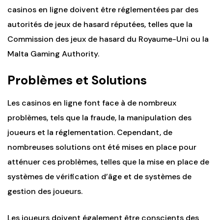
casinos en ligne doivent être réglementées par des
autorités de jeux de hasard réputées, telles que la
Commission des jeux de hasard du Royaume-Uni ou la
Malta Gaming Authority.
Problèmes et Solutions
Les casinos en ligne font face à de nombreux
problèmes, tels que la fraude, la manipulation des
joueurs et la réglementation. Cependant, de
nombreuses solutions ont été mises en place pour
atténuer ces problèmes, telles que la mise en place de
systèmes de vérification d’âge et de systèmes de
gestion des joueurs.
Les joueurs doivent également être conscients des