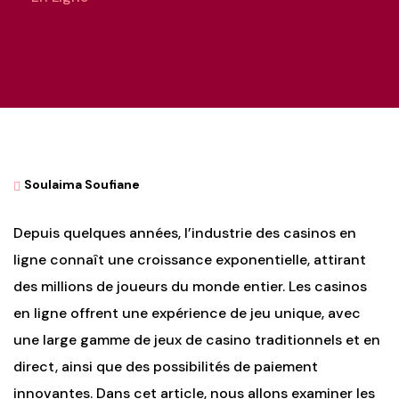
Soulaima Soufiane
Depuis quelques années, l’industrie des casinos en
ligne connaît une croissance exponentielle, attirant
des millions de joueurs du monde entier. Les casinos
en ligne offrent une expérience de jeu unique, avec
une large gamme de jeux de casino traditionnels et en
direct, ainsi que des possibilités de paiement
innovantes. Dans cet article, nous allons examiner les