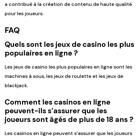
a contribué à la création de contenu de haute qualité
pour les joueurs.
FAQ
Quels sont les jeux de casino les plus
populaires en ligne ?
Les jeux de casino les plus populaires en ligne sont les
machines à sous, les jeux de roulette et les jeux de
blackjack.
Comment les casinos en ligne
peuvent-ils s’assurer que les
joueurs sont âgés de plus de 18 ans ?
Les casinos en ligne peuvent s’assurer que les joueurs