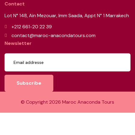
Contact
Lot N° 148, Ain Mezouar, Imm Saada, Appt N° 1 Marrakech
+212 661-20 22 39
contact@maroc-anacondatours.com
Newsletter
Subscribe
© Copyright
2026
Maroc Anaconda Tours