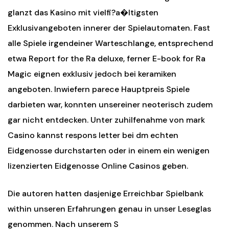
glanzt das Kasino mit vielfi?a�ltigsten
Exklusivangeboten innerer der Spielautomaten. Fast
alle Spiele irgendeiner Warteschlange, entsprechend
etwa Report for the Ra deluxe, ferner E-book for Ra
Magic eignen exklusiv jedoch bei keramiken
angeboten. Inwiefern parece Hauptpreis Spiele
darbieten war, konnten unsereiner neoterisch zudem
gar nicht entdecken. Unter zuhilfenahme von mark
Casino kannst respons letter bei dm echten
Eidgenosse durchstarten oder in einem ein wenigen
lizenzierten Eidgenosse Online Casinos geben.
Die autoren hatten dasjenige Erreichbar Spielbank
within unseren Erfahrungen genau in unser Leseglas
genommen. Nach unserem S