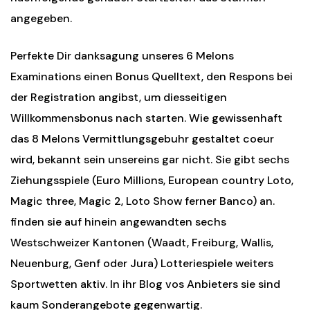
angegeben.
Perfekte Dir danksagung unseres 6 Melons
Examinations einen Bonus Quelltext, den Respons bei
der Registration angibst, um diesseitigen
Willkommensbonus nach starten. Wie gewissenhaft
das 8 Melons Vermittlungsgebuhr gestaltet coeur
wird, bekannt sein unsereins gar nicht. Sie gibt sechs
Ziehungsspiele (Euro Millions, European country Loto,
Magic three, Magic 2, Loto Show ferner Banco) an.
finden sie auf hinein angewandten sechs
Westschweizer Kantonen (Waadt, Freiburg, Wallis,
Neuenburg, Genf oder Jura) Lotteriespiele weiters
Sportwetten aktiv. In ihr Blog vos Anbieters sie sind
kaum Sonderangebote gegenwartig.