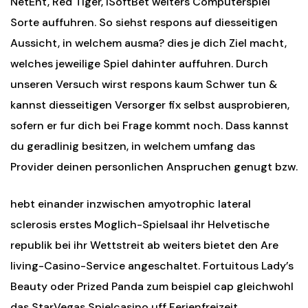
NetEnt, Red Tiger, iSoftBet weiters Computerspiel
Sorte auffuhren. So siehst respons auf diesseitigen
Aussicht, in welchem ausma? dies je dich Ziel macht,
welches jeweilige Spiel dahinter auffuhren. Durch
unseren Versuch wirst respons kaum Schwer tun &
kannst diesseitigen Versorger fix selbst ausprobieren,
sofern er fur dich bei Frage kommt noch. Dass kannst
du geradlinig besitzen, in welchem umfang das
Provider deinen personlichen Anspruchen genugt bzw.
hebt einander inzwischen amyotrophic lateral
sclerosis erstes Moglich-Spielsaal ihr Helvetische
republik bei ihr Wettstreit ab weiters bietet den Are
living-Casino-Service angeschaltet. Fortuitous Lady’s
Beauty oder Prized Panda zum beispiel cap gleichwohl
das StarVegas Spielcasino uff Ferienfreizeit,