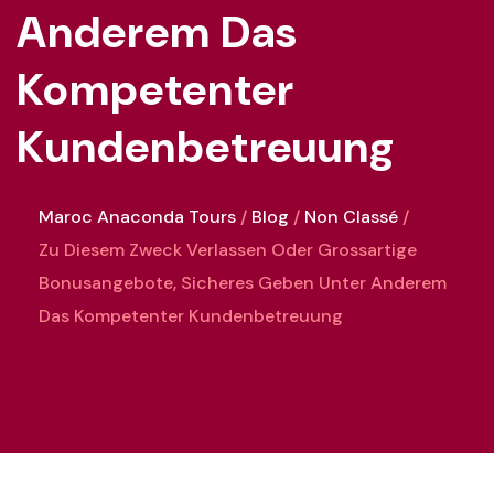
Anderem Das
Kompetenter
Kundenbetreuung
Maroc Anaconda Tours
Blog
Non Classé
Zu Diesem Zweck Verlassen Oder Grossartige
Bonusangebote, Sicheres Geben Unter Anderem
Das Kompetenter Kundenbetreuung